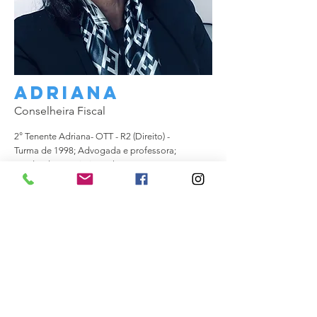
Adriana
Conselheira Fiscal
2° Tenente Adriana- OTT - R2 (Direito) -
Turma de 1998; Advogada e professora;
Graduada em Direito pela UnB;
* Mestranda em Psicologia
Organizacional pela MUST;
* Pós Graduada em Direito de Saúde;
Direito Cível; Telecomunicações;
Mediação de Conflitos Judicial,
Extrajudicial e Familiar; Desenvolvimento
Humano e Constelação Familia
Leia mais