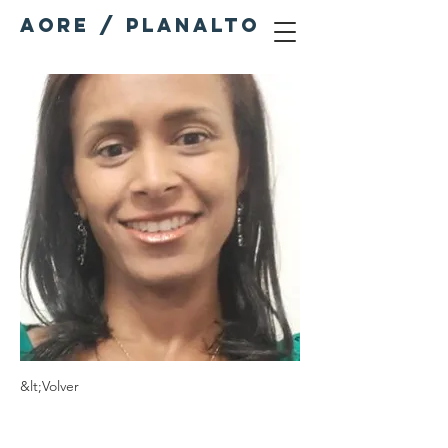
AORE / PLANALTO
&lt;Volver
Ivana