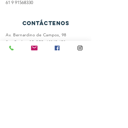
61 9 91568330
Contáctenos
Av. Bernardino de Campos, 98
São Paulo - SP CEP:
12345-678
info@mysite.com
Conéctate con nosotros
Facebook
Instagram
Gorjeo
SUSCRÍBASE AHORA