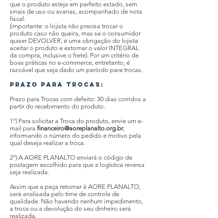
que o produto esteja em perfeito estado, sem
sinais de uso ou avarias, acompanhado de nota
fiscal.
(importante: o lojista não precisa trocar o
produto caso não queira, mas se o consumidor
quiser DEVOLVER, é uma obrigação do lojista
aceitar o produto e estornar o valor INTEGRAL
da compra, inclusive o frete). Por um critério de
boas práticas no e-commerce, entretanto, é
razoável que seja dado um período para trocas.
Prazo para trocas:
Prazo para Trocas com defeito: 30 dias corridos a
partir do recebimento do produto.
1º) Para solicitar a Troca do produto, envie um e-
mail para
financeiro@aoreplanalto.org.br
,
informando o número do pedido e motivo pela
qual deseja realizar a troca.
2º) A AORE PLANALTO enviará o código de
postagem escolhido para que a logística reversa
seja realizada.
Assim que a peça retornar à AORE PLANALTO,
será analisada pelo time de controle de
qualidade. Não havendo nenhum impedimento,
a troca ou a devolução do seu dinheiro será
realizada.