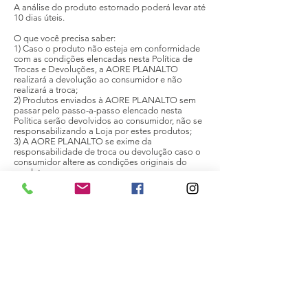
A análise do produto estornado poderá levar até
10 dias úteis.
O que você precisa saber:
1) Caso o produto não esteja em conformidade
com as condições elencadas nesta Política de
Trocas e Devoluções, a AORE PLANALTO
realizará a devolução ao consumidor e não
realizará a troca;
2) Produtos enviados à AORE PLANALTO sem
passar pelo passo-a-passo elencado nesta
Política serão devolvidos ao consumidor, não se
responsabilizando a Loja por estes produtos;
3) A AORE PLANALTO se exime da
responsabilidade de troca ou devolução caso o
consumidor altere as condições originais do
produto;
4) O consumidor arcará com os custos do frete
caso decida realizar uma segunda troca do
produto.
Contáctenos