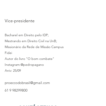
PAGANO J.
Payne
Vice-presidente
Bacharel em Direito pelo IDP;
Mestrando em Direito Civil na UnB;
Missionário da Rede de Missão Campus
Fidei
Autor do livro "O bom combate"
Instagram:@pedropagano
Aniv: 25/09
proeccodobrasil@gmail.com
61 9 98299800