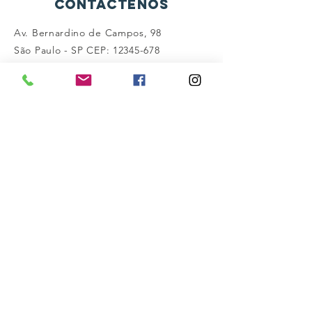
Contáctenos
Av. Bernardino de Campos, 98
São Paulo - SP CEP:
12345-678
info@mysite.com
Conéctate con nosotros
Facebook
Instagram
Gorjeo
SUSCRÍBASE AHORA
Inscribirse