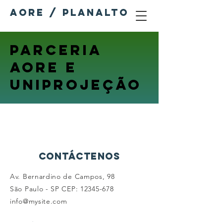
AORE / PLANALTO
parceria
aore e
uniprojeção
Contáctenos
Av. Bernardino de Campos, 98
São Paulo - SP CEP:
12345-678
info@mysite.com