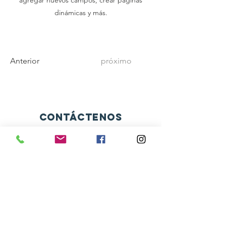
agregar nuevos campos, crear páginas
dinámicas y más.
Anterior
próximo
Contáctenos
Av. Bernardino de Campos, 98
São Paulo - SP CEP:
12345-678
info@mysite.com
Conéctate con nosotros
Facebook
Instagram