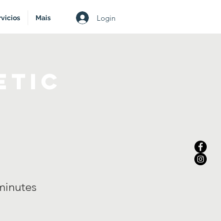
Login
vicios
Mais
etic
r
minutes