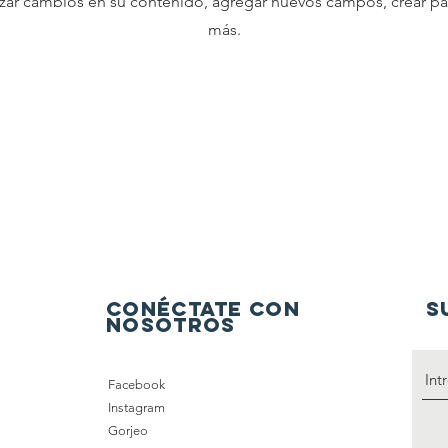
izar cambios en su contenido, agregar nuevos campos, crear pá
más.
Conéctate con
S
nosotros
Facebook
Instagram
Gorjeo