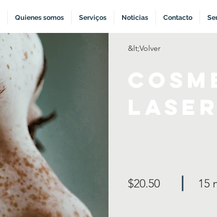
Quienes somos
Serviços
Noticias
Contacto
Ser
&lt;Volver
Cosm
Lase
$20.50
15 