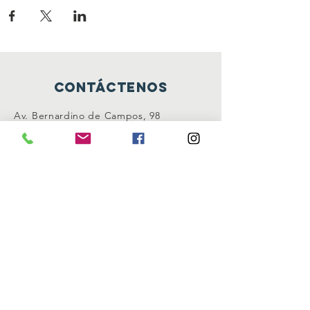
Contáctenos
Av. Bernardino de Campos, 98
São Paulo - SP CEP:
12345-678
info@mysite.com
Conéctate con nosotros
Facebook
Instagram
Gorjeo
SUSCRÍBASE AHORA