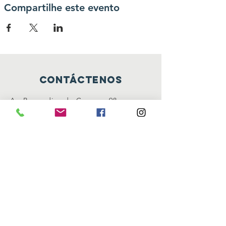
Compartilhe este evento
Contáctenos
Av. Bernardino de Campos, 98
São Paulo - SP CEP:
12345-678
info@mysite.com
Conéctate con nosotros
Facebook
Instagram
Gorjeo