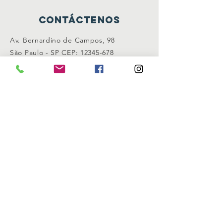
Contáctenos
Av. Bernardino de Campos, 98
São Paulo - SP CEP:
12345-678
info@mysite.com
Conéctate con nosotros
Facebook
Instagram
Gorjeo
SUSCRÍBASE AHORA
Inscribirse